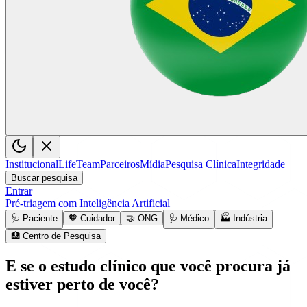
Institucional
LifeTeam
Parceiros
Mídia
Pesquisa Clínica
Integridade
Buscar pesquisa
Entrar
Pré-triagem com Inteligência Artificial
🩺
Paciente
🧡
Cuidador
🤝
ONG
🩺
Médico
🏭
Indústria
🏥
Centro de Pesquisa
E se o estudo clínico que você procura já
estiver perto de
você?